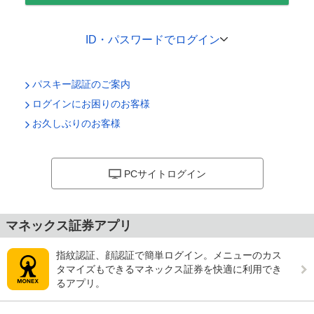
ID・パスワードでログイン
ログインID
（
保存
）
パスキー認証のご案内
ログインにお困りのお客様
お久しぶりのお客様
ログインパスワード
PCサイトログイン
ログイン
マネックス証券アプリ
指紋認証、顔認証で簡単ログイン。メニューのカス
タマイズもできるマネックス証券を快適に利用でき
るアプリ。